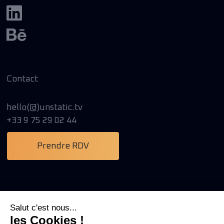
Contact
hello(@)unstatic.tv
+33 9 75 29 02 44
Prendre RDV
Salut c'est nous...
les Cookies !