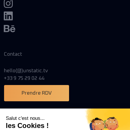
Contact
hello(@)unstatic.tv
+33 9 75 29 02 44
Prendre RDV
Salut c'est nous...
les Cookies !