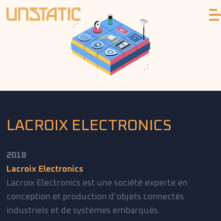
LACROIX ELECTRONICS
2018
Lacroix Electronics
Lacroix Electronics est une société experte en
conception et production d’objets connectés
industriels et de systèmes embarqués.